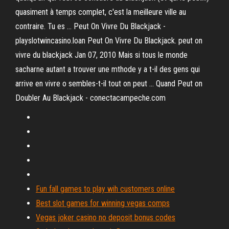
quasiment à temps complet, c'est la meilleure ville au
contraire. Tu es … Peut On Vivre Du Blackjack -
playslotwincasino.loan Peut On Vivre Du Blackjack. peut on
vivre du blackjack Jan 07, 2010 Mais si tous le monde
sacharne autant a trouver une mthode y a t-il des gens qui
arrive en vivre o sembles-t-il tout on peut ... Quand Peut on
Doubler Au Blackjack - conectacampeche.com
Fun fall games to play wih customers online
Best slot games for winning vegas comps
Vegas joker casino no deposit bonus codes